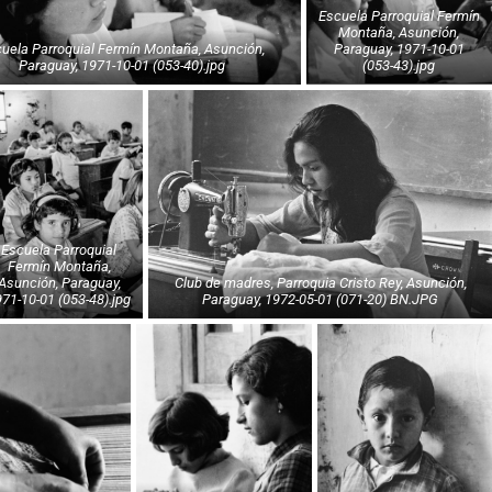
Escuela Parroquial Fermín
Montaña, Asunción,
Paraguay, 1971-10-01
Paraguay, 1971-10-01 (053-40).jpg
(053-43).jpg
Escuela Parroquial
Fermín Montaña,
Asunción, Paraguay,
Club de madres, Parroquia Cristo Rey, Asunción,
71-10-01 (053-48).jpg
Paraguay, 1972-05-01 (071-20) BN.JPG