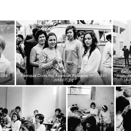
Parroquia Cristo Rey,
Parroquia Cristo Rey, Asunción, Paraguay, 1971-10-01
Asunción
(053-07).jpg
10-0