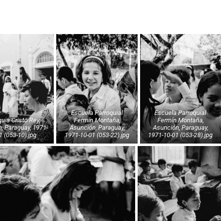
Escuela Parroquial
Escuela Parroquial
Fermín Montaña,
Fermín Montaña,
, Paraguay, 1971-
Asunción, Paraguay,
Asunción, Paraguay,
1 (053-10).jpg
1971-10-01 (053-22).jpg
1971-10-01 (053-28).jpg