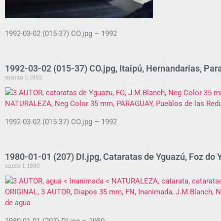
1992-03-02 (015-37) CO.jpg – 1992
1992-03-02 (015-37) CO.jpg, Itaipú, Hernandarias, Par
marzo 1, 1992
1992-03-02 (015-37) CO.jpg – 1992
1980-01-01 (207) DI.jpg, Cataratas de Yguazú, Foz do Y
enero 1, 1980
1980-01-01 (207) DI.jpg – 1980